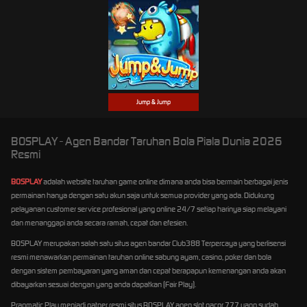
Jump & Jump
BOSPLAY - Agen Bandar Taruhan Bola Piala Dunia 2026
Resmi
BOSPLAY
adalah website taruhan game online dimana anda bisa bermain berbagai jenis
permainan hanya dengan satu akun saja untuk semua provider yang ada. Didukung
pelayanan customer service profesional yang online 24/7 setiap harinya siap melayani
dan menanggapi anda secara ramah, cepat dan efesien.
BOSPLAY merupakan salah satu situs agen bandar Club388 Terpercaya yang berlisensi
resmi menawarkan permainan taruhan online sabung ayam, casino, poker dan bola
dengan sistem pembayaran yang aman dan cepat berapapun kemenangan anda akan
dibayarkan sesuai dengan yang anda dapatkan (Fair Play).
Pragmatic Play menjadi patner resmi situs BOSPLAY agen slot gacor 777 yang sudah