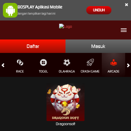
×
BOSPLAY Aplikasi Mobile
UNDUH
Jangan tampilkan lagi hari ini
Daftar
Masuk
SINO
RACE
TOGEL
OLAHRAGA
CRASH GAME
ARCADE
Dragoonsoft