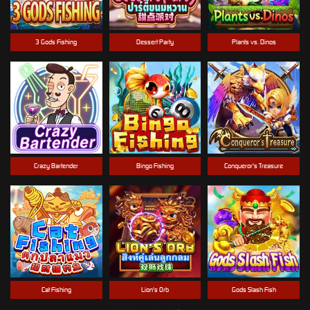
3 Gods Fishing
Dessert Party
Plants vs. Dinos
Crazy Bartender
Bingo Fishing
Conqueror's Treasure
Cat Fishing
Lion's Orb
Gods Slash Fish