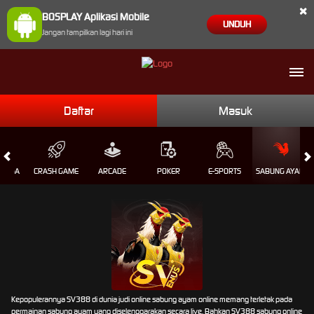
×
BOSPLAY Aplikasi Mobile
UNDUH
Jangan tampilkan lagi hari ini
Daftar
Masuk
RAGA
CRASH GAME
ARCADE
POKER
E-SPORTS
SABUNG AYAM
Kepopulerannya SV388 di dunia judi online sabung ayam online memang terletak pada
permainan sabung ayam yang diselenggarakan secara live. Bahkan SV388 sabung online