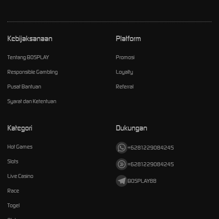
Kebijaksanaan
Platform
Tentang BOSPLAY
Promosi
Responsible Gambling
Loyalty
Pusat Bantuan
Referral
Syarat dan Ketentuan
Kategori
Dukungan
Hot Games
+6281229084245
Slots
+6281229084245
Live Casino
BOSPLAY88
Race
Togel