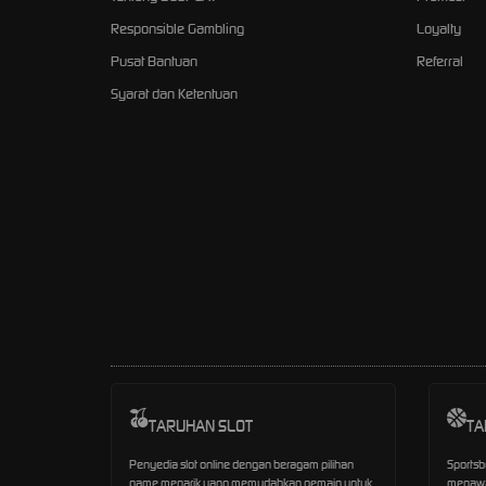
Responsible Gambling
Loyalty
Pusat Bantuan
Referral
Syarat dan Ketentuan
TARUHAN SLOT
TA
Penyedia slot online dengan beragam pilihan
Sportsb
game menarik yang memudahkan pemain untuk
menawar