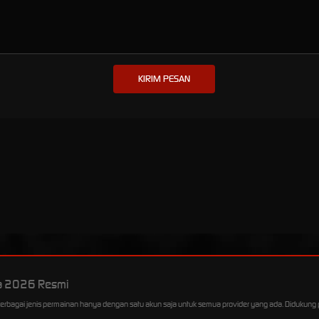
ia 2026 Resmi
erbagai jenis permainan hanya dengan satu akun saja untuk semua provider yang ada. Didukung p