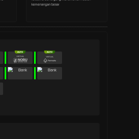
kemenangan besar