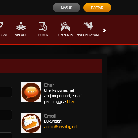
MASUK
DAFTAR
 GAME
ARCADE
POKER
E-SPORTS
SABUNG AYAM
PROMOSI
Chat
Chat ke penasihat
24 jam per hari, 7 hari
per minggu. -
Chat
Email
Dukungan:
admin@bosplay.net