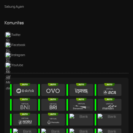
Sabung Ayam
Komunitas
Twitter
Facebook
Instagram
Youtube