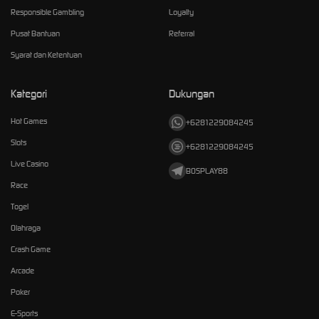
Responsible Gambling
Loyalty
Pusat Bantuan
Referral
Syarat dan Ketentuan
Kategori
Dukungan
Hot Games
+6281229084245
Slots
+6281229084245
Live Casino
BOSPLAY88
Race
Togel
Olahraga
Crash Game
Arcade
Poker
E-Sports