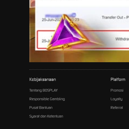
Kebijaksanaan
Platform
Tentang BOSPLAY
Promosi
Responsible Gambling
Loyalty
Pusat Bantuan
Referral
Syarat dan Ketentuan