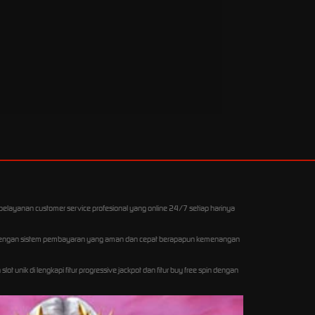
elayanan customer service profesional yang online 24/7 setiap harinya
la dengan sistem pembayaran yang aman dan cepat berapapun kemenangan
unik di lengkapi fitur progressive jackpot dan fitur buy free spin dengan