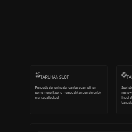
TARUHAN SLOT
TA
Penyedia slot online dengan beragam pilihan
Sportsb
game menarik yang memudahkan pemain untuk
menawar
mencapai jackpot
tinggi,
banyak 