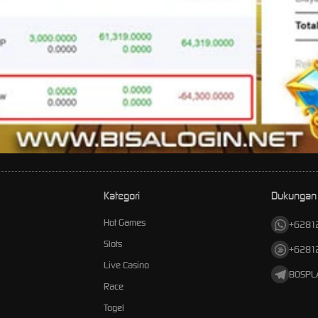
Kategori
Dukungan
Hot Games
+6281
Slots
+6281
Live Casino
BOSPL
Race
Togel