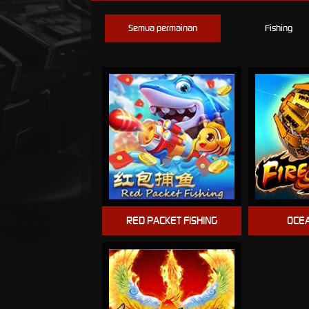
Semua permainan
Fishing
RED PACKET FISHING
OCEA