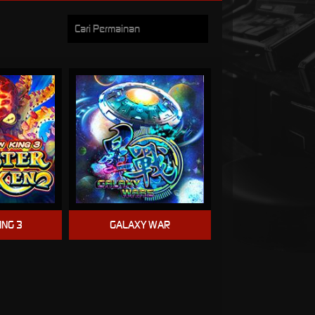
ING 3
GALAXY WAR