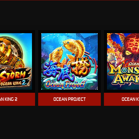
N KING 2
OCEAN PROJECT
OCEAN K