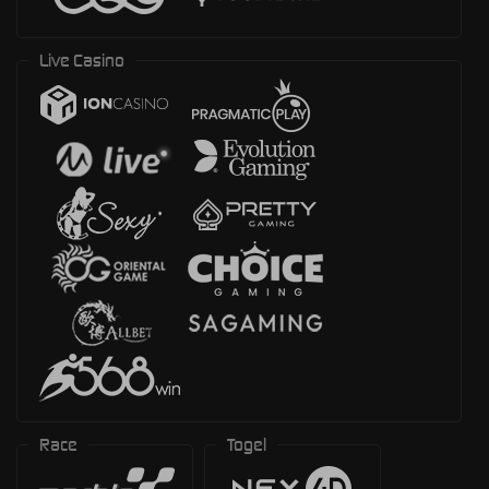
Live Casino
Race
Togel