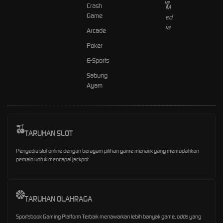
Crash
Game
Arcade
Poker
E-Sports
Sabung
Ayam
TARUHAN SLOT
Penyedia slot online dengan beragam pilihan game menarik yang memudahkan
pemain untuk mencapai jackpot
TARUHAN OLAHRAGA
Sportsbook Gaming Platform Terbaik menawarkan lebih banyak game, odds yang