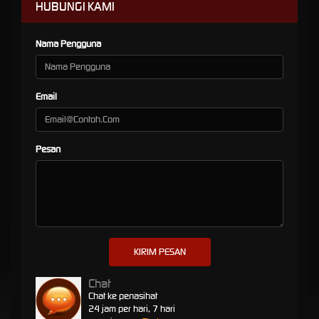
HUBUNGI KAMI
Nama Pengguna
Email
Pesan
Chat
Chat ke penasihat
24 jam per hari, 7 hari