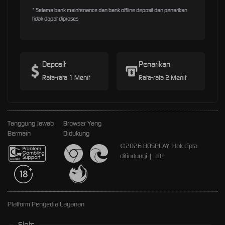
* Selama bank maintenance dan bank offline deposit dan penarikan
tidak dapat diproses
Deposit
Penarikan
Rata-rata 1 Menit
Rata-rata 2 Menit
Tanggung Jawab
Browser Yang
Bermain
Didukung
©2026 BOSPLAY. Hak cipta
dilindungi | 18+
Platform Penyedia Layanan
Slots