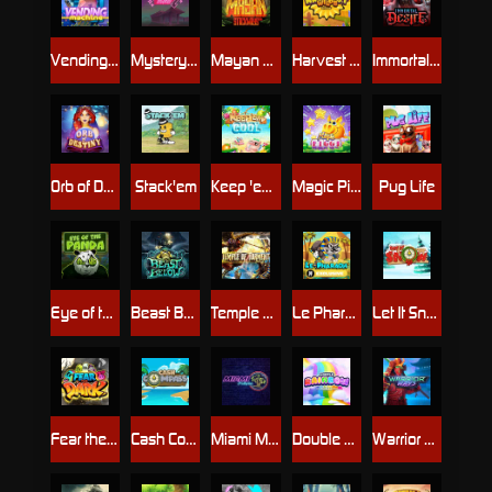
Vending Machine
Mystery Motel
Mayan Stackways
Harvest Wilds
Immortal Desire
Orb of Destiny
Stack'em
Keep 'em Cool
Magic Piggy
Pug Life
Eye of the Panda
Beast Below
Temple of Torment
Le Pharaoh
Let It Snow
Fear the Dark
Cash Compass
Miami Multiplier
Double Rainbow
Warrior Ways