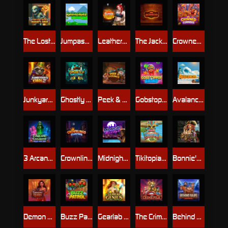
The Lost Book of Mummy’s Curse
Jumpasaurs
Leatherheads
The Jack & Rose
Crowned Corners
Junkyard Kings 2
Ghostly Hallows
Peek & Pounce
Gobstopper Grind
Avalanche
3 Arcane Cauldrons
Crownlings Clusters
Midnight Mirage
Tikitopia BoosterBelt
Bonnie's Buccaneers
Demon Queen
Buzz Patrol
Gearlab Genius
The Crime File
Behind Bars: Masterplan