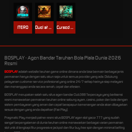
ITERO
Duel at Dawn
Cursed Crypt
BOSPLAY - Agen Bandar Taruhan Bola Piala Dunia 2026
Resmi
BOSPLAY
adalah website taruhan game online dimana anda bisa bermain berbagai jenis
permainan hanya dengan satu akun saja untuk semua provider yang ada. Didukung
pelayanan customer service profesional yang online 24/7 setiap harinya siap melayani
dan menanggapi anda secara ramah, cepat dan efesien.
BOSPLAY merupakan salah satu situs agen bandar Club388 Terpercaya yang berlisensi
resmi menawarkan permainan taruhan online sabung ayam, casino, poker dan bola dengan
sistem pembayaran yang aman dan cepat berapapun kemenangan anda akan dibayarkan
sesuai dengan yang anda dapatkan (Fair Play).
Pragmatic Play menjadi patner resmi situs BOSPLAY agen slot gacor 777 yang sudah
sangat berpengalaman di dunia taruhan online menawarkan berbagai varian permainan
slot unik di lengkapi fitur progressive jackpot dan fitur buy free spin dengan minimal betting