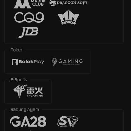
Poker
E-Sports
Sabung Ayam