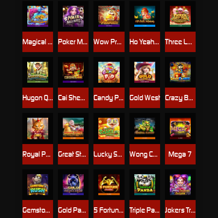
Magical Lamp
Poker Maxways
Wow Prosperity
Ho Yeah Monkey
Three Lucky Stars
Hugon Quest
Cai Shen 888
Candy Pop
Gold West
Crazy Bomber
Royal Paws Maxways
Great Stars
Lucky Snake Wheel
Wong Choy
Mega 7
Gemstone Rush
Gold Panther
5 Fortune SA
Triple Panda
Jokers Treasure Exclusive