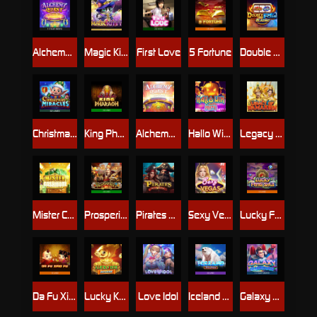
Alchemy Quest Level Up
Magic Kitty
First Love
5 Fortune
Double Flame
Christmas Miracles
King Pharaoh
Alchemy Quest Jackpot
Hallo Win Party
Legacy of Ramakien
Mister Cashmore
Prosperity Gods
Pirates Gold Rush
Sexy Vegas
Lucky Feng Shui
Da Fu Xiao Fu
Lucky Koi Exclusive
Love Idol
Iceland SA
Galaxy Guardian