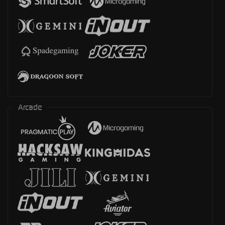
Arcade