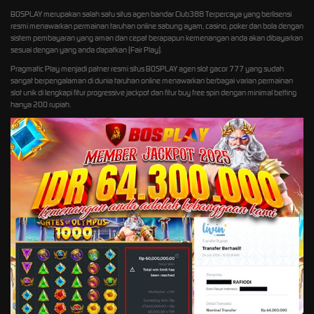
BOSPLAY merupakan salah satu situs agen bandar Club388 Terpercaya yang berlisensi
resmi menawarkan permainan taruhan online sabung ayam, casino, poker dan bola dengan
sistem pembayaran yang aman dan cepat berapapun kemenangan anda akan dibayarkan
sesuai dengan yang anda dapatkan (Fair Play).
Pragmatic Play menjadi patner resmi situs BOSPLAY agen slot gacor 777 yang sudah
sangat berpengalaman di dunia taruhan online menawarkan berbagai varian permainan
slot unik di lengkapi fitur progressive jackpot dan fitur buy free spin dengan minimal betting
hanya 200 rupiah.