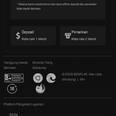
* Selama bank maintenance dan bank offline deposit dan penarikan
tidak dapat diproses
Deposit
Penarikan
Rata-rata 1 Menit
Rata-rata 2 Menit
Tanggung Jawab
Browser Yang
Bermain
Didukung
©2026 BOSPLAY. Hak cipta
dilindungi | 18+
Platform Penyedia Layanan
Slots