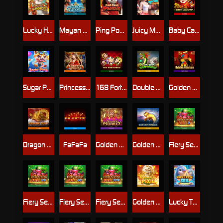
Lucky Horse
Mayan Gems
Ping Pong Panda
Juicy Market
Baby Cai Shen
Sugar Party
Princess Wang
168 Fortunes
Double Fortune
Golden Chicken
Dragon Gold
FaFaFa
Golden Monkey
Golden Whale
Fiery Sevens Hot 5
Fiery Sevens Hot 20
Fiery Sevens Hot 50
Fiery Sevens Hot 100
Golden Pixiu
Lucky Twin Sea