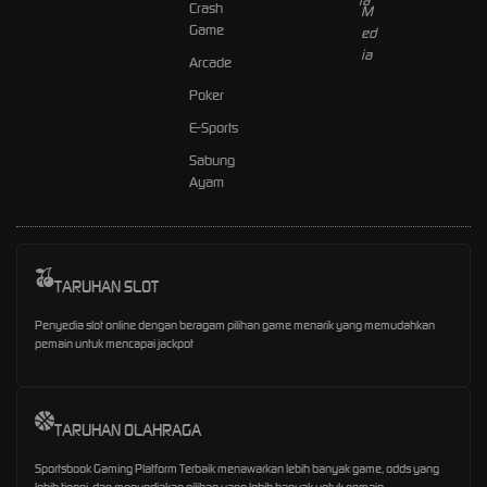
Crash
Game
Arcade
Poker
E-Sports
Sabung
Ayam
TARUHAN SLOT
Penyedia slot online dengan beragam pilihan game menarik yang memudahkan
pemain untuk mencapai jackpot
TARUHAN OLAHRAGA
Sportsbook Gaming Platform Terbaik menawarkan lebih banyak game, odds yang
lebih tinggi, dan menyediakan pilihan yang lebih banyak untuk pemain.