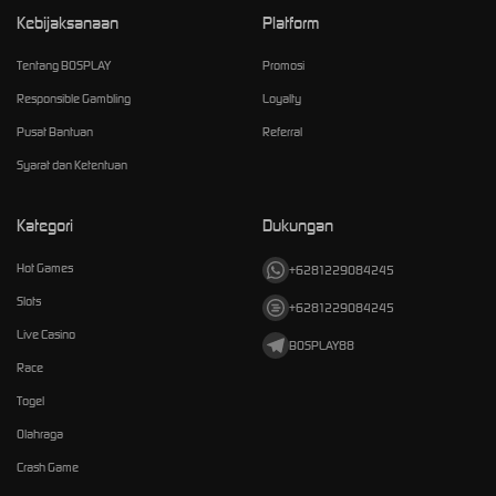
Kebijaksanaan
Platform
Tentang BOSPLAY
Promosi
Responsible Gambling
Loyalty
Pusat Bantuan
Referral
Syarat dan Ketentuan
Kategori
Dukungan
Hot Games
+6281229084245
Slots
+6281229084245
Live Casino
BOSPLAY88
Race
Togel
Olahraga
Crash Game