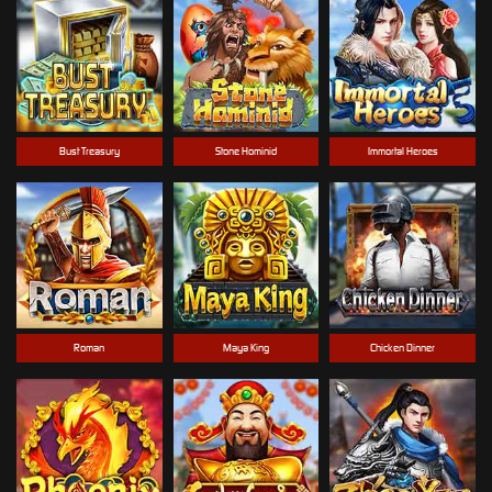
Bust Treasury
Stone Hominid
Immortal Heroes
Roman
Maya King
Chicken Dinner