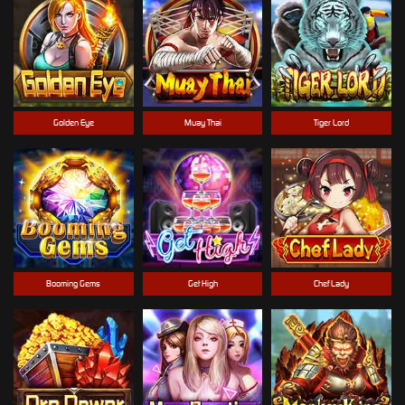
Golden Eye
Muay Thai
Tiger Lord
Booming Gems
Get High
Chef Lady