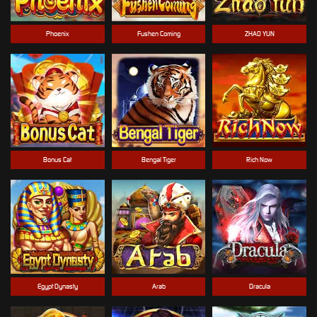
Phoenix
Fushen Coming
ZHAO YUN
Bonus Cat
Bengal Tiger
Rich Now
Egypt Dynasty
Arab
Dracula