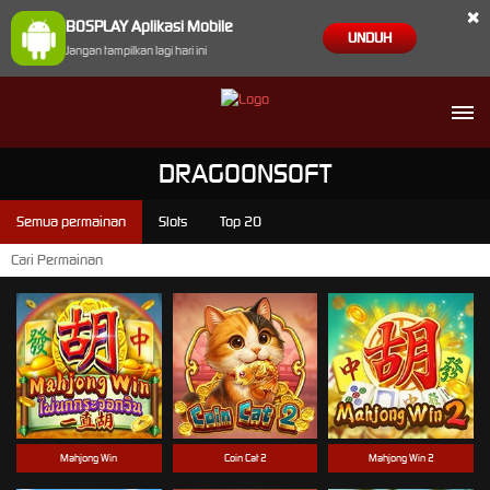
×
BOSPLAY Aplikasi Mobile
UNDUH
Jangan tampilkan lagi hari ini
DRAGOONSOFT
Semua permainan
Slots
Top 20
Mahjong Win
Coin Cat 2
Mahjong Win 2