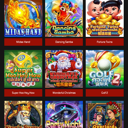
Midas Hand
Dancing Samba
Fortune Twins
Super Hoo Hey How
Wonderful Christmas
Golf 2