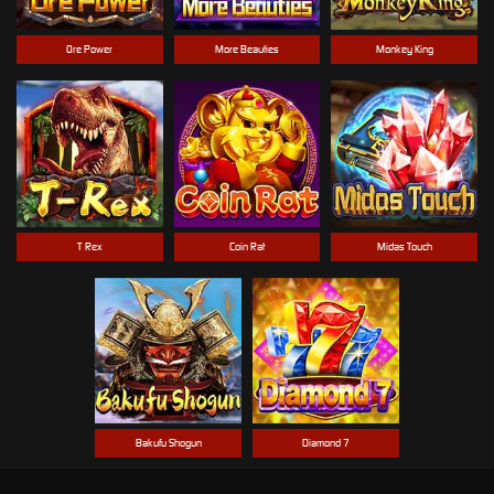
Ore Power
More Beauties
Monkey King
T-Rex
Coin Rat
Midas Touch
Bakufu Shogun
Diamond 7