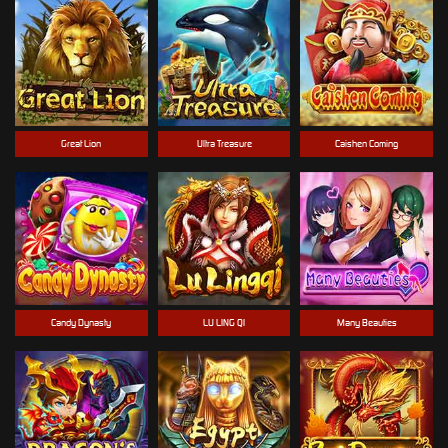
Great Lion
Ultra Treasure
Caishen Coming
Candy Dynasty
LU LING QI
Many Beauties