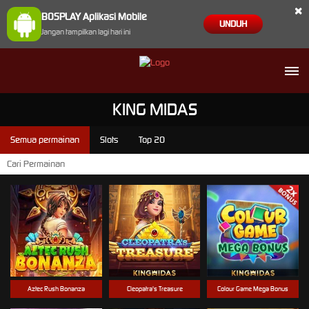
×
BOSPLAY Aplikasi Mobile
UNDUH
Jangan tampilkan lagi hari ini
KING MIDAS
Semua permainan
Slots
Top 20
Aztec Rush Bonanza
Cleopatra's Treasure
Colour Game Mega Bonus