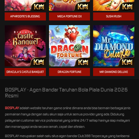
APHRODITE’S BLESSING
MEGA FORTUNE OX
SUSHI RUSH
DRACULA’S CASTLE BANQUET
DRAGON FORTUNE
MR DIAMOND DELUXE
BOSPLAY - Agen Bandar Taruhan Bola Piala Dunia 2026
Resmi
BOSPLAY
adalah website taruhan game online dimana anda bisa bermain berbagai jenis
permainan hanya dengan satu akun saja untuk semua provider yang ada. Didukung
pelayanan customer service profesional yang online 24/7 setiap harinya siap melayani
dan menanggapi anda secara ramah, cepat dan efesien.
BOSPLAY merupakan salah satu situs agen bandar Club388 Terpercaya yang berlisensi