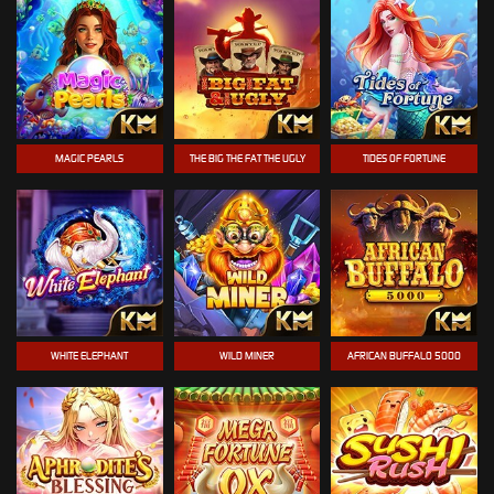
MAGIC PEARLS
THE BIG THE FAT THE UGLY
TIDES OF FORTUNE
WHITE ELEPHANT
WILD MINER
AFRICAN BUFFALO 5000