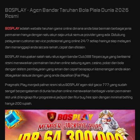
BOSPLAY - Agen Bandar Taruhan Bola Piala Dunia 2026
Resmi
BOSPLAY
adalah website taruhan game online dimana anda bisa bermain berbagai jenis
permainan hanya dengan satu akun saja untuk semua provider yang ada. Didukung
pelayanan customer service profesional yang online 24/7 setiap harinya siap melayani
dan menanggapi anda secara ramah, cepat dan efesien.
BOSPLAY merupakan salah satu situs agen bandar Club388 Terpercaya yang berlisensi
resmi menawarkan permainan taruhan online sabung ayam, casino, poker dan bola
dengan sistem pembayaran yang aman dan cepat berapapun kemenangan anda akan
dibayarkan sesuai dengan yang anda dapatkan (Fair Play).
Pragmatic Play menjadi patner resmi situs BOSPLAY agen slot gacor 777 yang sudah
sangat berpengalaman di dunia taruhan online menawarkan berbagai varian permainan
slot unik di lengkapi fitur progressive jackpot dan fitur buy free spin dengan minimal betting
hanya 200 rupiah.