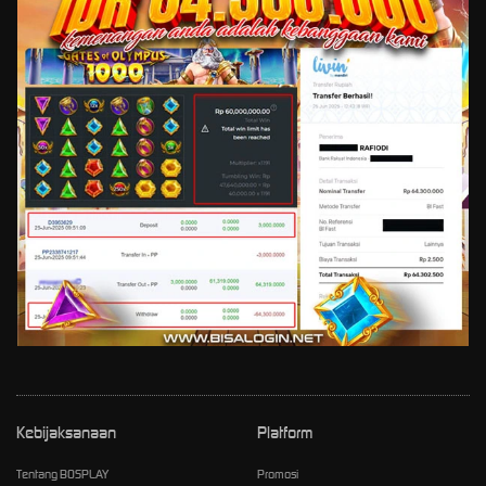
Kebijaksanaan
Platform
Tentang BOSPLAY
Promosi