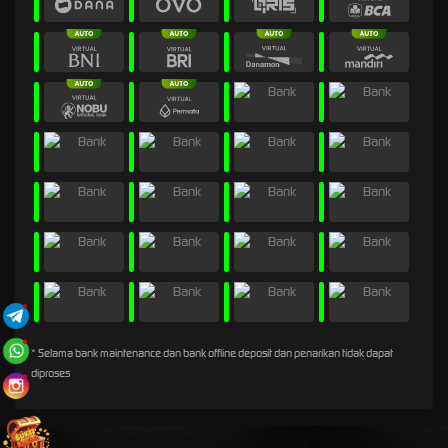
* Selama bank maintenance dan bank offline deposit dan penarikan tidak dapat
diproses