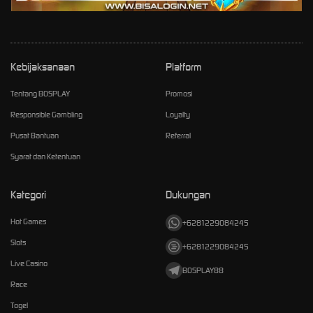
Kebijaksanaan
Platform
Tentang BOSPLAY
Promosi
Responsible Gambling
Loyalty
Pusat Bantuan
Referral
Syarat dan Ketentuan
Kategori
Dukungan
Hot Games
+6281229084245
Slots
+6281229084245
Live Casino
BOSPLAY88
Race
Togel