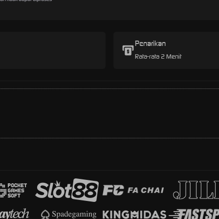
Penarikan
Rata-rata 2 Menit